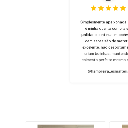
Simplesmente apaixonada!
é minha quarta compra e
qualidade continua impecáv
camisetas são de materi
excelente, não desbotam
criam bolinhas, mantend
caimento perfeito mesmo 
várias lavagens. Além diss
@flamoreira_esmalteri
entrega foi super-rápida 
embalagem é um verdade
capricho. O produto é
exatamente como na ima
Curitiba – PR