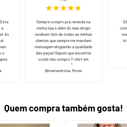
 Esta
Sempre compro pra revenda na
Sã
 a
minha loja e além do meu elogio
comp
el. As
recebam tbm de todas as minhas
ma
al
clientes que sempre me mandam
ót
 nem
mensagem elogiando a qualidade
o o
das peças! Depois que encontrei
após
vocês não compro T-shirt em
o, a
outro lugar 🥰♥️
a
@mariaverona_flores
e a
iro
gem.
Quem compra também gosta!