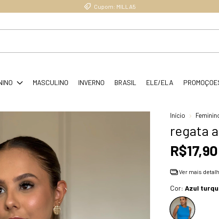
Cupom: MILLA5
NINO
MASCULINO
INVERNO
BRASIL
ELE/ELA
PROMOÇOE
Início
Feminin
regata a
R$17,90
Ver mais detal
Cor:
Azul turq