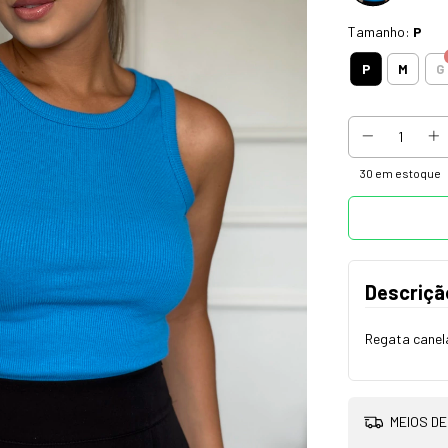
Tamanho:
P
P
M
G
30
em estoque
Descriçã
Regata canela
MEIOS DE