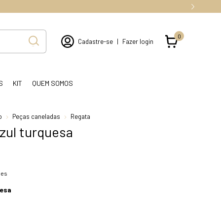
0
Cadastre-se
|
Fazer login
S
KIT
QUEM SOMOS
o
Peças caneladas
Regata
zul turquesa
hes
uesa