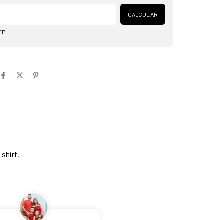
Alterar CEP
CALCULAR
EP
-shirt.