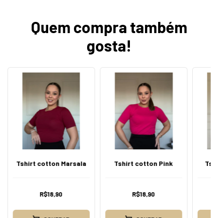
Quem compra também
gosta!
Tshirt cotton Marsala
Tshirt cotton Pink
Tsh
R$18,90
R$18,90