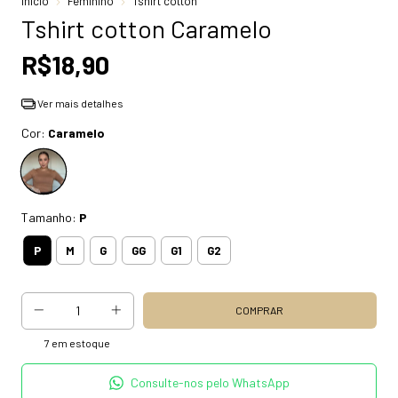
Início
Feminino
Tshirt cotton
Tshirt cotton Caramelo
R$18,90
Ver mais detalhes
Cor:
Caramelo
Tamanho:
P
P
M
G
GG
G1
G2
7
em estoque
Consulte-nos pelo WhatsApp