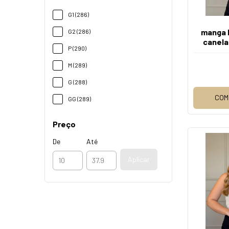
G1 (286)
manga l
G2 (286)
canela
P (290)
M (289)
G (288)
COM
GG (289)
Preço
De
Até
Aplicar