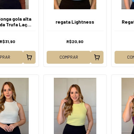
onga gola alta
regata Lightness
Rega
da Trufa Laço
bolinha
R$31,90
R$20,90
PRAR
COMPRAR
CO