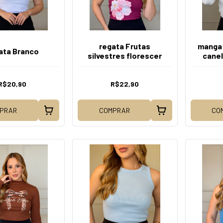
regata Frutas
manga 
ata Branco
silvestres florescer
canel
Cober
R$20,90
R$22,90
PRAR
COMPRAR
CO