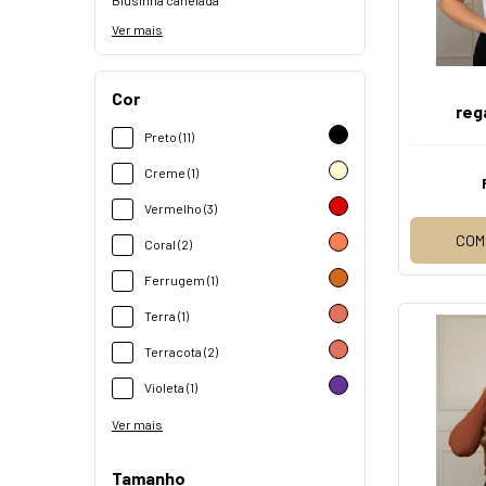
Blusinha canelada
Ver mais
Cor
reg
Preto (11)
Creme (1)
Vermelho (3)
COM
Coral (2)
Ferrugem (1)
Terra (1)
Terracota (2)
Violeta (1)
Ver mais
Tamanho