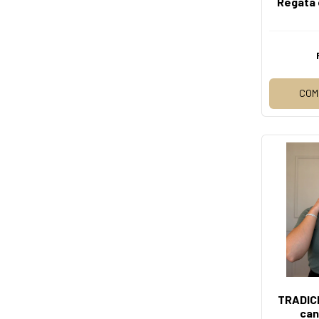
Regata 
COM
TRADICI
can