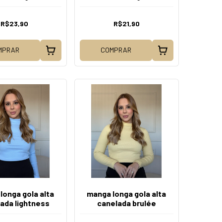
ional Deep blue
tradicional Off White
R$23,90
R$21,90
MPRAR
COMPRAR
longa gola alta
manga longa gola alta
ada lightness
canelada brulée