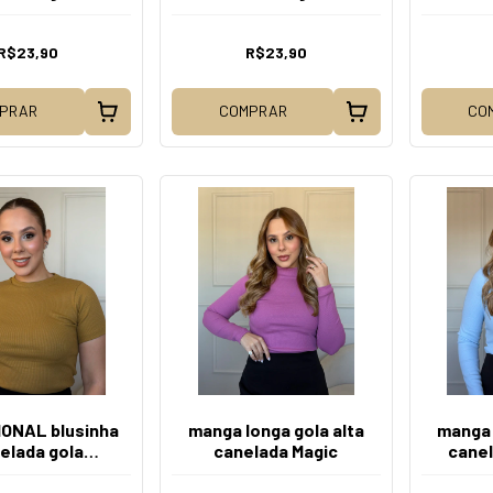
cional Strong
tradicional Coral
tradic
ementary
R$23,90
R$23,90
PRAR
COMPRAR
CO
ONAL blusinha
manga longa gola alta
manga 
elada gola
canelada Magic
canel
icional Ouro
lumidado