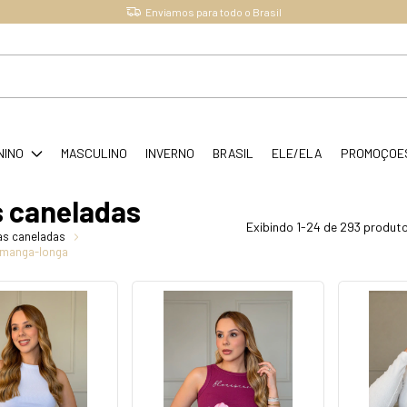
Cupom: MILLA5
NINO
MASCULINO
INVERNO
BRASIL
ELE/ELA
PROMOÇOE
 caneladas
Exibindo 1-24 de 293 produt
as caneladas
.manga-longa