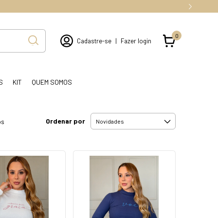
0
Cadastre-se
|
Fazer login
S
KIT
QUEM SOMOS
Ordenar por
os