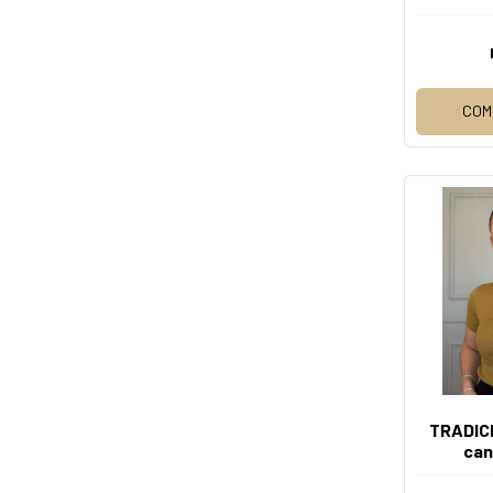
tradi
el
COM
TRADICI
can
trad
i