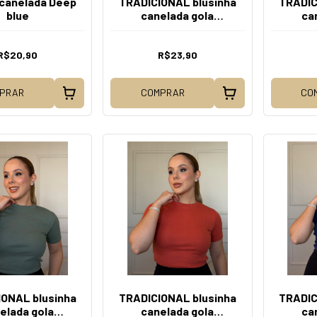
canelada Deep
TRADICIONAL blusinha
TRADIC
blue
canelada gola
ca
tradicional Magic
tradic
R$20,90
R$23,90
PRAR
COMPRAR
CO
ONAL blusinha
TRADICIONAL blusinha
TRADIC
elada gola
canelada gola
ca