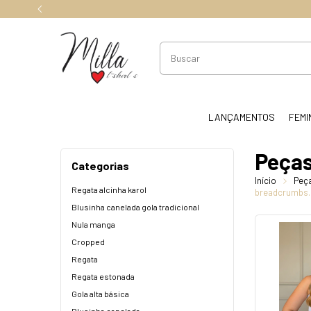
LANÇAMENTOS
FEMI
Peças
Categorias
Início
Peç
Regata alcinha karol
breadcrumbs
Blusinha canelada gola tradicional
Nula manga
Cropped
Regata
Regata estonada
Gola alta básica