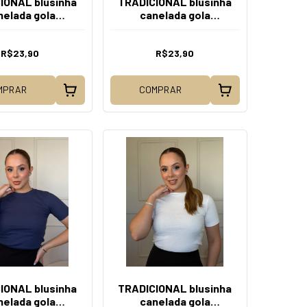
IONAL blusinha
TRADICIONAL blusinha
nelada gola
canelada gola
ional Terracota
tradicional Frutas
silvestre
R$23,90
R$23,90
MPRAR
COMPRAR
IONAL blusinha
TRADICIONAL blusinha
nelada gola
canelada gola