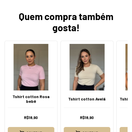
Quem compra também
gosta!
Tshirt cotton Rosa
Tshirt cotton Avelã
Tshirt
bebê
R$18,90
R$18,90