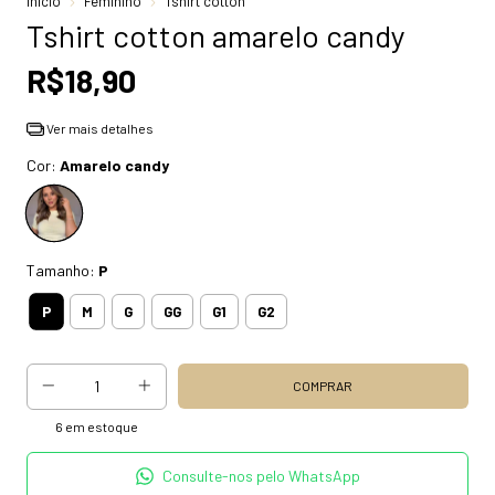
Início
Feminino
Tshirt cotton
Tshirt cotton amarelo candy
R$18,90
Ver mais detalhes
Cor:
Amarelo candy
Tamanho:
P
P
M
G
GG
G1
G2
6
em estoque
Consulte-nos pelo WhatsApp