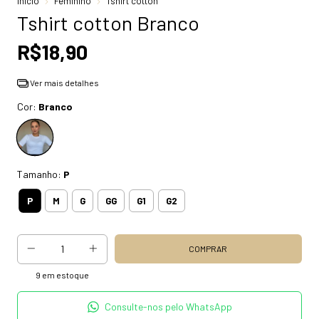
Início
Feminino
Tshirt cotton
Tshirt cotton Branco
R$18,90
Ver mais detalhes
Cor:
Branco
Tamanho:
P
P
M
G
GG
G1
G2
9
em estoque
Consulte-nos pelo WhatsApp