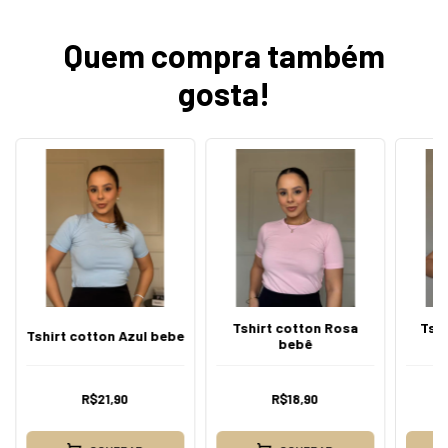
Quem compra também
gosta!
Tshirt cotton Rosa
Tshi
Tshirt cotton Azul bebe
bebê
R$21,90
R$18,90